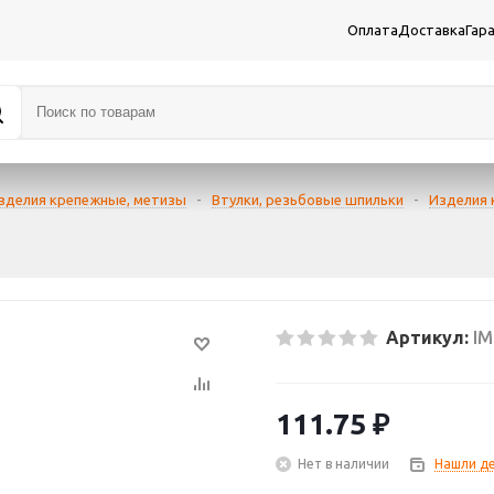
Оплата
Доставка
Гар
зделия крепежные, метизы
-
Втулки, резьбовые шпильки
-
Изделия
Артикул:
I
111.75
₽
Нет в наличии
Нашли д