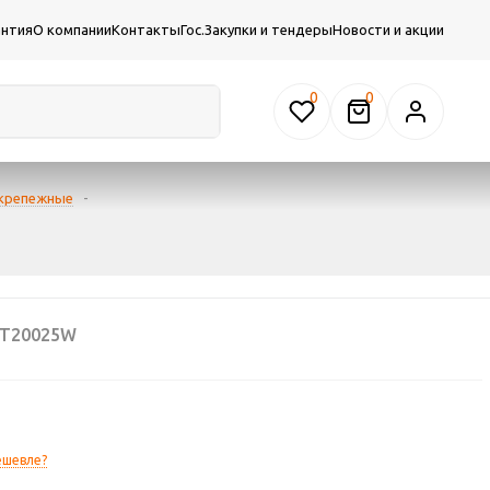
антия
О компании
Контакты
Гос.Закупки и тендеры
Новости и акции
0
 крепежные
-
MT20025W
ешевле?