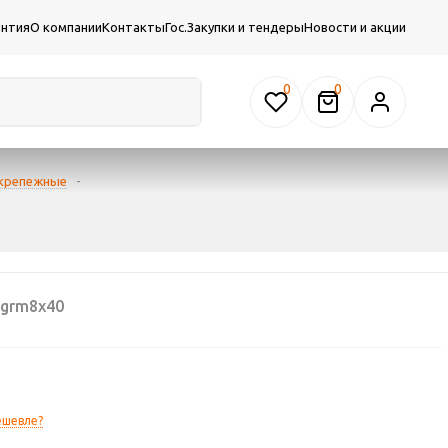
антия
О компании
Контакты
Гос.Закупки и тендеры
Новости и акции
0
 крепежные
-
grm8x40
ешевле?