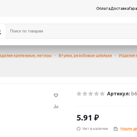
Оплата
Доставка
Гар
зделия крепежные, метизы
-
Втулки, резьбовые шпильки
-
Изделия
Артикул:
b6
5.91
₽
Нет в наличии
Нашли д