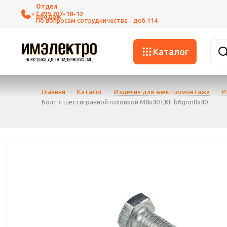
+7 499 707-18-12
Каталог
Главная
-
Каталог
-
Изделия для электромонтажа
-
И
Болт с шестигранной головкой М8х40 EKF b6grm8x40