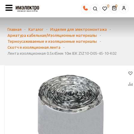
0
Главная
-
Каталог
-
Изделия для электромонтажа
-
Арматура кабельная/Изоляционные материалы
-
Термоусаживаемые и изоляционные материалы
-
Скотч и изоляционная лента
-
Лента изоляционная 0.5х45мм 10м IEK ZIZ10-D05-45-10-K02