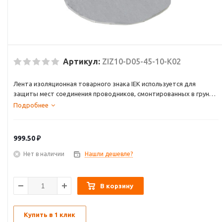
Артикул:
ZIZ10-D05-45-10-K02
Лента изоляционная товарного знака IEK используется для
защиты мест соединения проводников, смонтированных в грунте,
от попадания влаги и образования коррозии в местах соединения
Подробнее
зажима заземления со стержнем заземления и горизонтальным
проводником. Применение ленты для герметизации зажимов
позволяет увеличить срок службы заземляющего устройства.
999.50
₽
Нет в наличии
Нашли дешевле?
В корзину
Купить в 1 клик