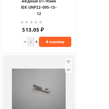
медный DT-95мм
IEK UNP22-095-13-
12
513.05
₽
В корзину