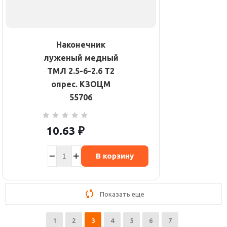
Наконечник
луженый медный
ТМЛ 2.5-6-2.6 Т2
опрес. КЗОЦМ
55706
10.63
₽
В корзину
Показать еще
1
2
3
4
5
6
7