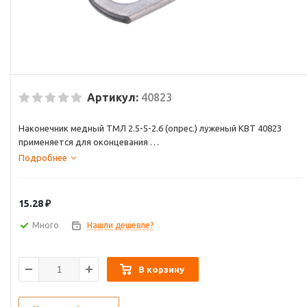
Артикул:
40823
Наконечник медный ТМЛ 2.5-5-2.6 (опрес.) луженый КВТ 40823
применяется для оконцевания
опрессовкой кабелей и проводов с медными жилами сечением 2,5
Подробнее
кв.мм, напряжением до 35 кВ.
Изготовлен из луженой электротехнической меди (с легирующими
добавками олова и висмута).
15.28
₽
Лужение обеспечивает особую механическую прочность и
качество электрического контакта, защищает от коррозии.
Много
Нашли дешевле?
В корзину