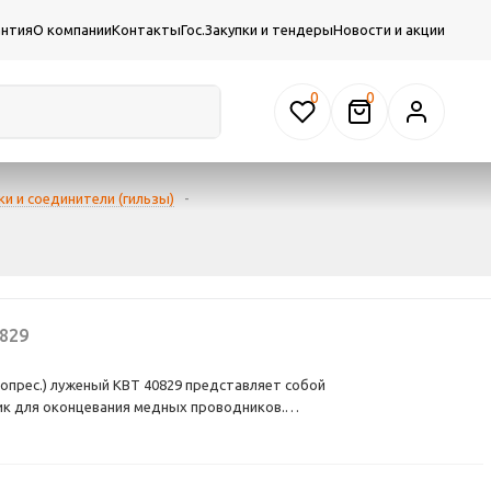
антия
О компании
Контакты
Гос.Закупки и тендеры
Новости и акции
0
и и соединители (гильзы)
-
829
опрес.) луженый КВТ 40829 представляет собой
к для оконцевания медных проводников.
размер соединительной резьбы 5.
проводников сечением 6 кв.мм.