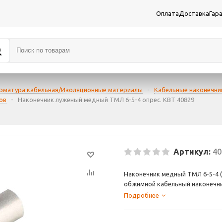
Оплата
Доставка
Гар
рматура кабельная/Изоляционные материалы
-
Кабельные наконечник
ов
-
Наконечник луженый медный ТМЛ 6-5-4 опрес. КВТ 40829
Артикул:
40
Наконечник медный ТМЛ 6-5-4 (
обжимной кабельный наконечни
В форме кольца. Метрический 
Подробнее
Для оконцевания и опрессовки 