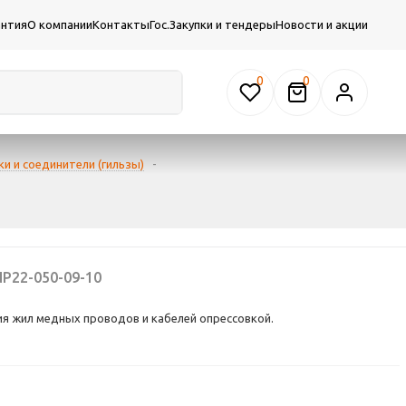
антия
О компании
Контакты
Гос.Закупки и тендеры
Новости и акции
0
и и соединители (гильзы)
-
P22-050-09-10
я жил медных проводов и кабелей опрессовкой.