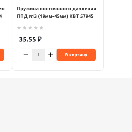
ия
Пружина постоянного давления
4
ППД №3 (19мм-45мм) КВТ 57945
35.55
₽
В корзину