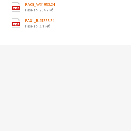
RA05_W31953.24
Размер: 284,7 кб
PA01_B.45228.24
Размер: 3,1 мб