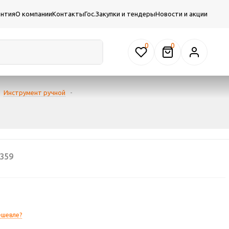
антия
О компании
Контакты
Гос.Закупки и тендеры
Новости и акции
0
Инструмент ручной
-
359
ешевле?