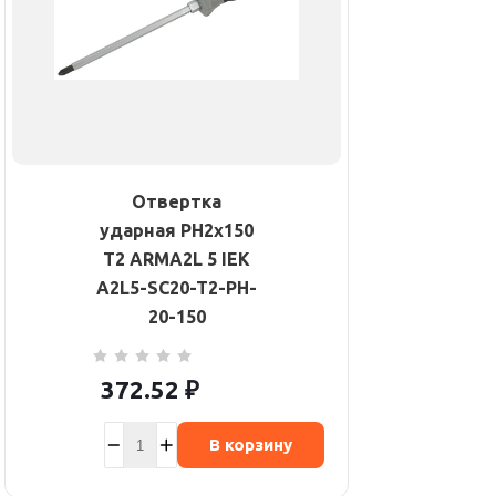
Отвертка
ударная PH2х150
Т2 ARMA2L 5 IEK
A2L5-SC20-T2-PH-
20-150
372.52
₽
В корзину