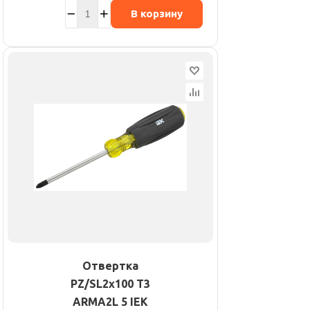
В корзину
Отвертка
PZ/SL2х100 Т3
ARMA2L 5 IEK