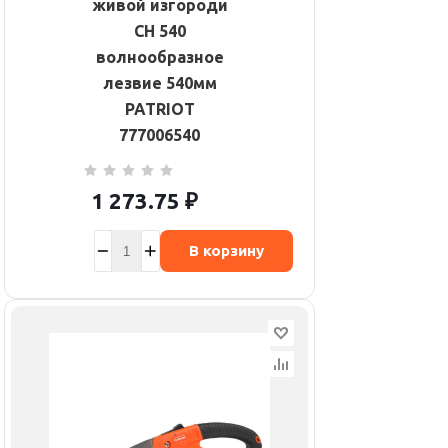
живой изгороди
CH 540
волнообразное
лезвие 540мм
PATRIOT
777006540
1 273.75
₽
В корзину