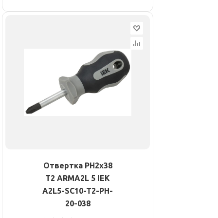
Отвертка PH2х38
Т2 ARMA2L 5 IEK
A2L5-SC10-T2-PH-
20-038