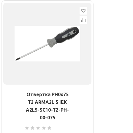
Отвертка PH0х75
Т2 ARMA2L 5 IEK
A2L5-SC10-T2-PH-
00-075