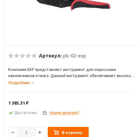
Артикул:
pk-02-exp
Компания EKF представляет инструмент для опрессовки
наконечников и гильз. Данный инструмент обеспечивает высокое
качество опрессовки наконечников стандарта ГОСТ и DIN, прост в
Подробнее
эксплуатации и обладает повышенной надежностью всех
конструктивных элементов.
1 385.31
₽
Достаточно
Нашли дешевле?
В корзину