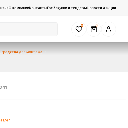
антия
О компании
Контакты
Гос.Закупки и тендеры
Новости и акции
0
, средства для монтажа
-
241
евле?