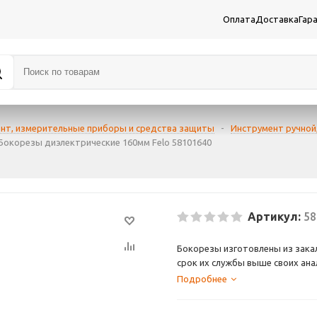
Оплата
Доставка
Гар
нт, измерительные приборы и средства защиты
-
Инструмент ручной
Бокорезы диэлектрические 160мм Felo 58101640
Артикул:
58
Бокорезы изготовлены из закал
срок их службы выше своих ан
материала, что способствует у
Подробнее
позволит упасть инструменту п
инструментальной или хром-ва