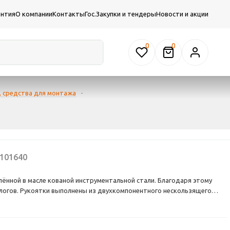
антия
О компании
Контакты
Гос.Закупки и тендеры
Новости и акции
0
, средства для монтажа
-
101640
ённой в масле кованой инструментальной стали. Благодаря этому
алогов. Рукоятки выполнены из двухкомпонентного нескользящего
добной и безопасной работе. Защитная система SystemClip не
ри работе на высоте. Бокорезы выполнены из специальной
надиевой стали методом штампованной поковки и закалены в