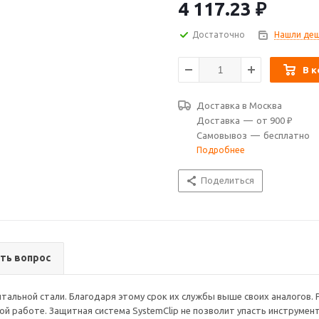
масле. Страховочный шнурок и
4 117.23
₽
Достаточно
Нашли деш
В к
Доставка в
Москва
Доставка
—
от 900 ₽
Самовывоз
—
бесплатно
Подробнее
Поделиться
ть вопрос
тальной стали. Благодаря этому срок их службы выше своих аналогов.
ой работе. Защитная система SystemClip не позволит упасть инструмен