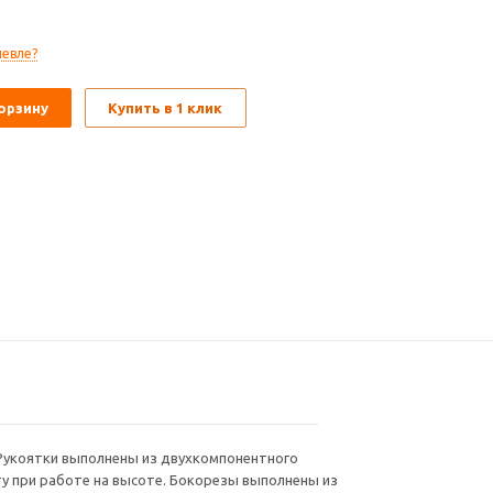
 тестер напряжения, представленные на фото, продаются отдельно.
евле?
орзину
Купить в 1 клик
 Рукоятки выполнены из двухкомпонентного
ту при работе на высоте. Бокорезы выполнены из