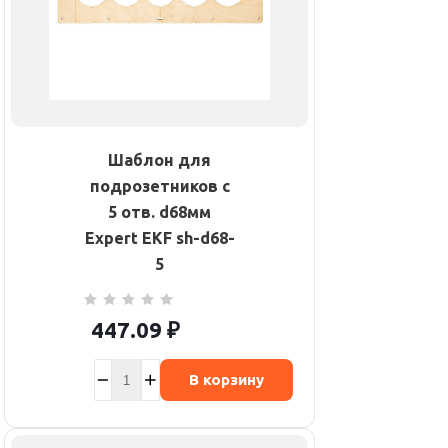
Шаблон для
подрозетников c
5 отв. d68мм
Expert EKF sh-d68-
5
447.09
₽
В корзину