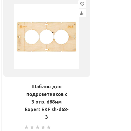
Шаблон для
подрозетников c
3 отв. d68мм
Expert EKF sh-d68-
3