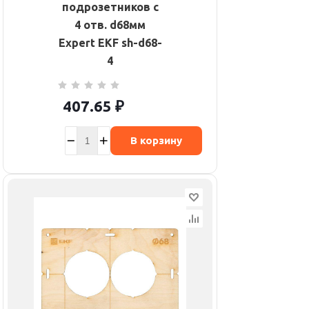
подрозетников c
4 отв. d68мм
Expert EKF sh-d68-
4
407.65
₽
В корзину