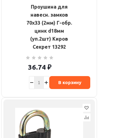
Проушина для
навесн. замков
70х33 (2мм) Г-обр.
цинк d18мм
(уп.2шт) Киров
Секрет 13292
36.74
₽
В корзину