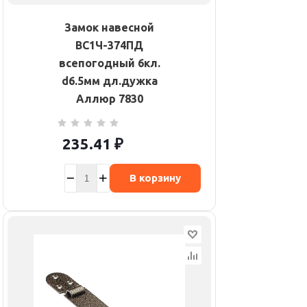
Замок навесной
ВС1Ч-374ПД
всепогодный 6кл.
d6.5мм дл.дужка
Аллюр 7830
235.41
₽
В корзину