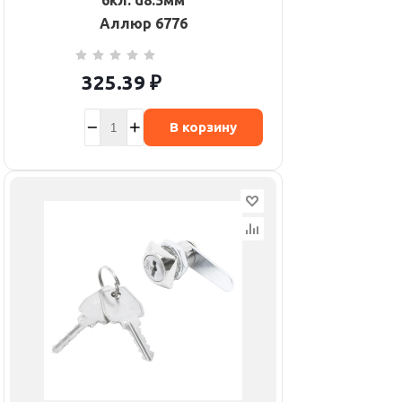
6кл. d8.5мм
Аллюр 6776
325.39
₽
В корзину