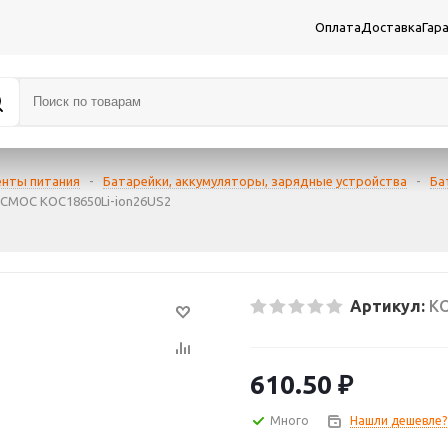
Оплата
Доставка
Гар
енты питания
-
Батарейки, аккумуляторы, зарядные устройства
-
Ба
КОСМОС KOC18650Li-ion26US2
Артикул:
KO
610.50
₽
Много
Нашли дешевле?