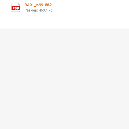
RA01_V.99188.21
Размер: 469,1 кб