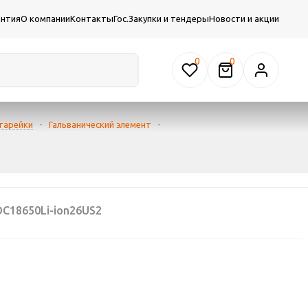
антия
О компании
Контакты
Гос.Закупки и тендеры
Новости и акции
0
тарейки
-
Гальванический элемент
-
C18650Li-ion26US2