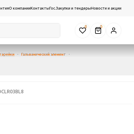
антия
О компании
Контакты
Гос.Закупки и тендеры
Новости и акции
0
тарейки
-
Гальванический элемент
-
OCLR03BL8