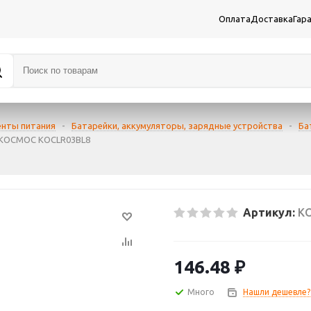
Оплата
Доставка
Гар
енты питания
-
Батарейки, аккумуляторы, зарядные устройства
-
Ба
) КОСМОС KOCLR03BL8
Артикул:
K
146.48
₽
Много
Нашли дешевле?