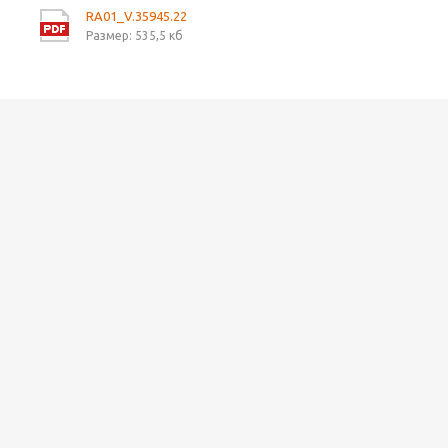
RA01_V.35945.22
Размер: 535,5 кб