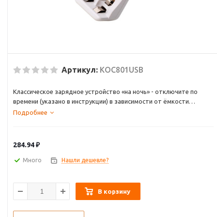
Артикул:
KOC801USB
Классическое зарядное устройство «на ночь» - отключите по
времени (указано в инструкции) в зависимости от ёмкости
аккумулятора (среднее время заряда 9 часов). Может зарядить 2
Подробнее
Ni-MH или Ni-Cd аккумулятора размера АА или ААА. Заряд от USB
позволяет использовать шнур от телефона не занимая розеток, а
тонкий корпус легко помещается в сумку ноутбука.
284.94
₽
Много
Нашли дешевле?
В корзину