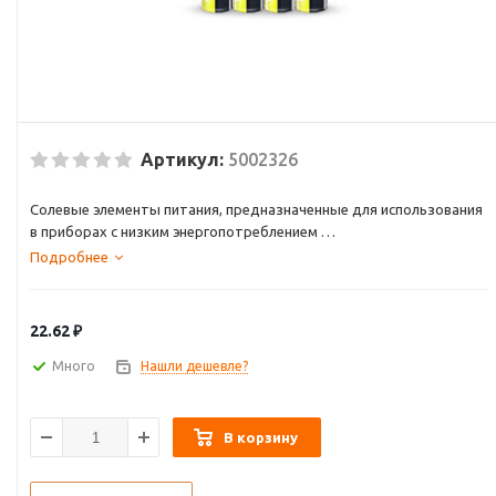
Артикул:
5002326
Солевые элементы питания, предназначенные для использования
в приборах с низким энергопотреблением
Подходят для применения в пультах дистанционного управления,
Подробнее
настенных часах, будильниках, радиоприемниках и т.д.
Батарейки серии HEAVY DUTY выпускается в легком корпусе из
поливинилхлорида (PVC) и упакованы в термоусадочную пленку
22.62
₽
Много
Нашли дешевле?
В корзину