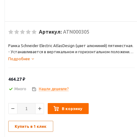
Артикул:
ATN000305
Рамка Schneider Electric AtlasDesign (цвет алюминий) пятиместная.
- Устанавливается в вертикальном и горизонтальном положениях.
- Лицевые детали из качественного ABS-пластика, устойчивого к
Подробнее
царапинам и УФ-излучению.
- Позволяет гармонично вписать электроустановочное изделие в
интерьер помещения.
464.27
₽
Много
Нашли дешевле?
В корзину
Купить в 1 клик