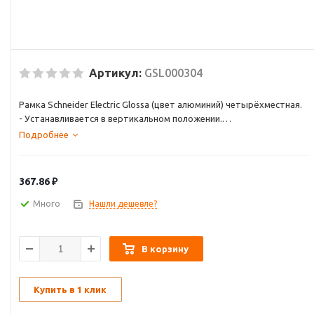
Артикул:
GSL000304
Рамка Schneider Electric Glossa (цвет алюминий) четырёхместная.
- Устанавливается в вертикальном положении.
- Выполнена из материала PС+ASA, стойкого к УФ-излучению и
Подробнее
появлению царапин.
- Позволяет гармонично вписать электроустановочное изделие в
интерьер помещения.
367.86
₽
Много
Нашли дешевле?
В корзину
Купить в 1 клик